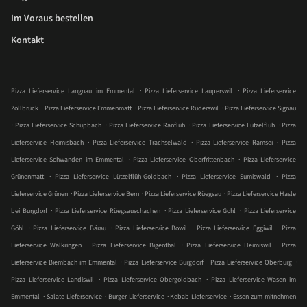
Im Voraus bestellen
Kontakt
.
.
Pizza Lieferservice Langnau im Emmental
Pizza Lieferservice Lauperswil
Pizza Lieferservice
.
.
.
Zollbrück
Pizza Lieferservice Emmenmatt
Pizza Lieferservice Rüderswil
Pizza Lieferservice Signau
.
.
.
.
Pizza Lieferservice Schüpbach
Pizza Lieferservice Ranflüh
Pizza Lieferservice Lützelflüh
Pizza
.
.
.
Lieferservice Heimisbach
Pizza Lieferservice Trachselwald
Pizza Lieferservice Ramsei
Pizza
.
.
Lieferservice Schwanden im Emmental
Pizza Lieferservice Oberfrittenbach
Pizza Lieferservice
.
.
.
Grünenmatt
Pizza Lieferservice Lützelflüh-Goldbach
Pizza Lieferservice Sumiswald
Pizza
.
.
.
Lieferservice Grünen
Pizza Lieferservice Bern
Pizza Lieferservice Rüegsau
Pizza Lieferservice Hasle
.
.
.
bei Burgdorf
Pizza Lieferservice Rüegsauschachen
Pizza Lieferservice Gohl
Pizza Lieferservice
.
.
.
.
Göhl
Pizza Lieferservice Bärau
Pizza Lieferservice Bowil
Pizza Lieferservice Eggiwil
Pizza
.
.
.
Lieferservice Walkringen
Pizza Lieferservice Bigenthal
Pizza Lieferservice Heimiswil
Pizza
.
.
.
Lieferservice Biembach im Emmental
Pizza Lieferservice Burgdorf
Pizza Lieferservice Oberburg
.
.
Pizza Lieferservice Landiswil
Pizza Lieferservice Obergoldbach
Pizza Lieferservice Wasen im
.
.
.
.
Emmental
Salate Lieferservice
Burger Lieferservice
Kebab Lieferservice
Essen zum mitnehmen