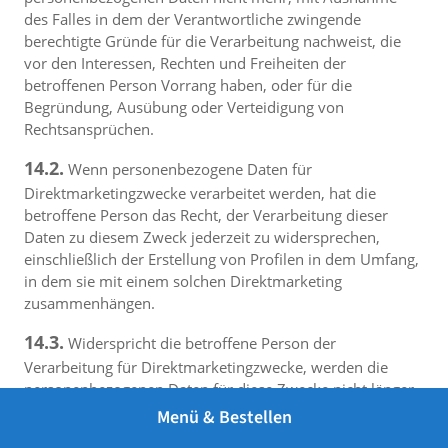
des Falles in dem der Verantwortliche zwingende
berechtigte Gründe für die Verarbeitung nachweist, die
vor den Interessen, Rechten und Freiheiten der
betroffenen Person Vorrang haben, oder für die
Begründung, Ausübung oder Verteidigung von
Rechtsansprüchen.
14.2.
Wenn personenbezogene Daten für
Direktmarketingzwecke verarbeitet werden, hat die
betroffene Person das Recht, der Verarbeitung dieser
Daten zu diesem Zweck jederzeit zu widersprechen,
einschließlich der Erstellung von Profilen in dem Umfang,
in dem sie mit einem solchen Direktmarketing
zusammenhängen.
14.3.
Widerspricht die betroffene Person der
Verarbeitung für Direktmarketingzwecke, werden die
personenbezogenen Daten für diese Zwecke nicht länger
verarbeitet. Für den Fall, dass sich die betroffene Person
Menü & Bestellen
die Verarbeitung personenbezogener Daten zum Zwecke