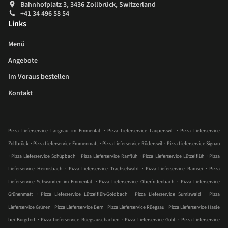
Bahnhofplatz 3, 3436 Zollbrück, Switzerland
+41 34 496 58 54
Links
Menü
Angebote
Im Voraus bestellen
Kontakt
.
.
Pizza Lieferservice Langnau im Emmental
Pizza Lieferservice Lauperswil
Pizza Lieferservice
.
.
.
Zollbrück
Pizza Lieferservice Emmenmatt
Pizza Lieferservice Rüderswil
Pizza Lieferservice Signau
.
.
.
.
Pizza Lieferservice Schüpbach
Pizza Lieferservice Ranflüh
Pizza Lieferservice Lützelflüh
Pizza
.
.
.
Lieferservice Heimisbach
Pizza Lieferservice Trachselwald
Pizza Lieferservice Ramsei
Pizza
.
.
Lieferservice Schwanden im Emmental
Pizza Lieferservice Oberfrittenbach
Pizza Lieferservice
.
.
.
Grünenmatt
Pizza Lieferservice Lützelflüh-Goldbach
Pizza Lieferservice Sumiswald
Pizza
.
.
.
Lieferservice Grünen
Pizza Lieferservice Bern
Pizza Lieferservice Rüegsau
Pizza Lieferservice Hasle
.
.
.
bei Burgdorf
Pizza Lieferservice Rüegsauschachen
Pizza Lieferservice Gohl
Pizza Lieferservice