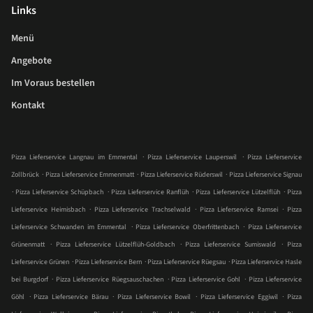
Links
Menü
Angebote
Im Voraus bestellen
Kontakt
.
.
Pizza Lieferservice Langnau im Emmental
Pizza Lieferservice Lauperswil
Pizza Lieferservice
.
.
.
Zollbrück
Pizza Lieferservice Emmenmatt
Pizza Lieferservice Rüderswil
Pizza Lieferservice Signau
.
.
.
.
Pizza Lieferservice Schüpbach
Pizza Lieferservice Ranflüh
Pizza Lieferservice Lützelflüh
Pizza
.
.
.
Lieferservice Heimisbach
Pizza Lieferservice Trachselwald
Pizza Lieferservice Ramsei
Pizza
.
.
Lieferservice Schwanden im Emmental
Pizza Lieferservice Oberfrittenbach
Pizza Lieferservice
.
.
.
Grünenmatt
Pizza Lieferservice Lützelflüh-Goldbach
Pizza Lieferservice Sumiswald
Pizza
.
.
.
Lieferservice Grünen
Pizza Lieferservice Bern
Pizza Lieferservice Rüegsau
Pizza Lieferservice Hasle
.
.
.
bei Burgdorf
Pizza Lieferservice Rüegsauschachen
Pizza Lieferservice Gohl
Pizza Lieferservice
.
.
.
.
Göhl
Pizza Lieferservice Bärau
Pizza Lieferservice Bowil
Pizza Lieferservice Eggiwil
Pizza
.
.
.